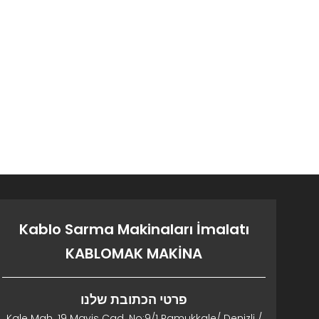
Kablo Sarma Makinaları İmalatı
KABLOMAK MAKİNA
פרטי הכתובת שלנו
Kale Mah. 19 Mayis Cad. No:9/1 Pamukkale/ Denizli /