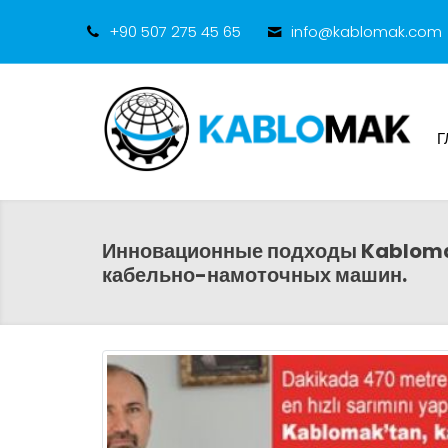
+90 507 275 45 65
info@kablomak.com
Г
Инновационные подходы Kabloma
кабельно-намоточных машин.