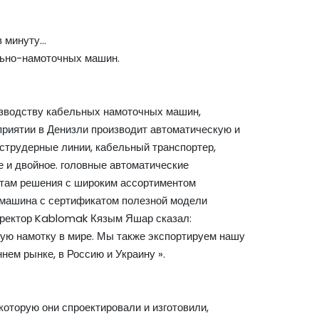
в минуту…
льно-намоточных машин.
изводству кабельных намоточных машин,
риятии в Денизли производит автоматическую и
струдерные линии, кабельный транспортер,
е и двойное. головные автоматические
нтам решения с широким ассортиментом
я машина с сертификатом полезной модели
иректор Kablomak Кязым Яшар сказал:
ую намотку в мире. Мы также экспортируем нашу
нем рынке, в Россию и Украину ».
которую они спроектировали и изготовили,