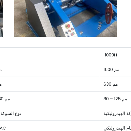
1000H
1000 مم
30
630 مم
50
80 – 125 مم
56 – 80 مم
ة الهيدروليكية
نوع الشوكة ا
ام الهيدروليكي
محرك C