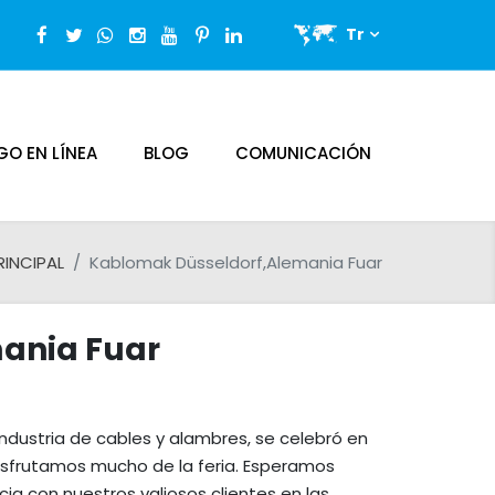
Tr
O EN LÍNEA
BLOG
COMUNICACIÓN
RINCIPAL
Kablomak Düsseldorf,Alemania Fuar
ania Fuar
industria de cables y alambres, se celebró en
 disfrutamos mucho de la feria. Esperamos
ia con nuestros valiosos clientes en las