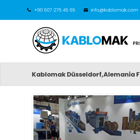
+90 507 275 45 65
info@kablomak.com
PR
Kablomak Düsseldorf,Alemania 