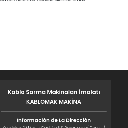
Kablo Sarma Makinaları İmalatı
KABLOMAK MAKİNA
Información de La Dirección
Kale Mah. 19 Mayis Cad. No:9/1 Pamukkale/ Denizli /