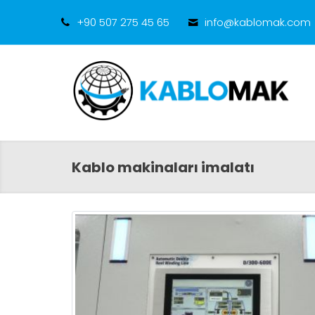
+90 507 275 45 65
info@kablomak.com
Kablo makinaları imalatı